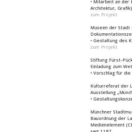
• Mitarbeit an der
Architektur, Grafi
zum Projekt
Museen der Stadt
Dokumentationsze
• Gestaltung des K
zum Projekt
Stiftung Fürst-Püc
Einladung zum We
• Vorschlag für d
Kulturreferat der
Ausstellung „Münch
• Gestaltungskonz
Münchner Stadtmus
Bauordnung der L
Medienelement (C
seit 1187