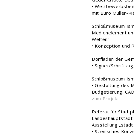
• Wettbewerbsbeit
mit Büro Müller-Ri
Schloßmuseum Ism
Medienelement und
Welten“
• Konzeption und R
Dorfladen der Gem
• Signet/Schriftzu
Schloßmuseum Ism
• Gestaltung des M
Budgetierung, CAD
zum Projekt
Referat für Stadt
Landeshauptstadt
Ausstellung „stadt
• Szenisches Konze