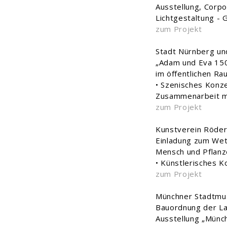
Ausstellung, Corpo
Lichtgestaltung - 
zum Projekt
Stadt Nürnberg u
„Adam und Eva 150
im öffentlichen R
• Szenisches Konze
Zusammenarbeit mi
zum Projekt
Kunstverein Röder
Einladung zum We
Mensch und Pflan
• Künstlerisches 
zum Projekt
Münchner Stadtmus
Bauordnung der L
Ausstellung „Münc