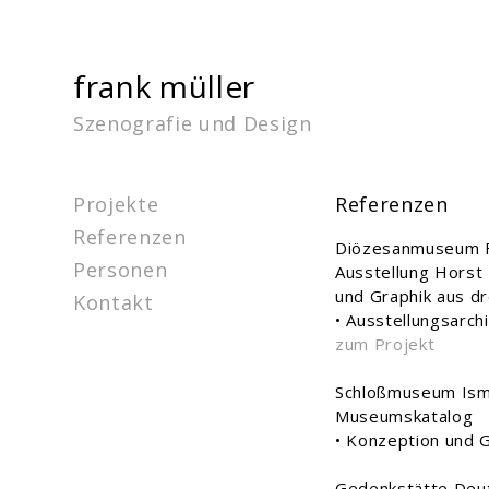
frank müller
Szenografie und Design
Projekte
Referenzen
Referenzen
Diözesanmuseum F
Personen
Ausstellung Horst
und Graphik aus dr
Kontakt
• Ausstellungsarc
zum Projekt
Schloßmuseum Ism
Museumskatalog
• Konzeption und 
Gedenkstätte Deut