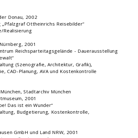
der Donau, 2002
„Pfalzgraf Ottheinrichs Reisebilder“
e/Realisierung
 Nürnberg, 2001
trum Reichsparteitagsgelände - Dauerausstellung
ewalt“
ltung (Szenografie, Architektur, Grafik),
ie, CAD-Planung, AVA und Kostenkontrolle
München, Stadtarchiv München
dtmuseum, 2001
ebe! Das ist ein Wunder“
altung, Budgetierung, Kostenkontrolle,
g
ausen GmbH und Land NRW, 2001