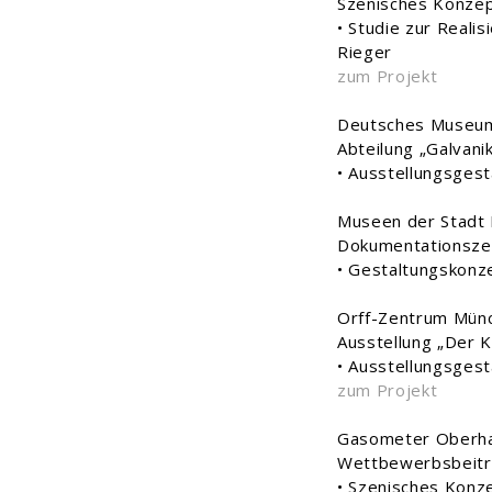
Szenisches Konzep
• Studie zur Reali
Rieger
zum Projekt
Deutsches Museum
Abteilung „Galvanik
• Ausstellungsgest
Museen der Stadt
Dokumentationsze
• Gestaltungskonz
Orff-Zentrum Münc
Ausstellung „Der K
• Ausstellungsgest
zum Projekt
Gasometer Oberh
Wettbewerbsbeitra
• Szenisches Konz