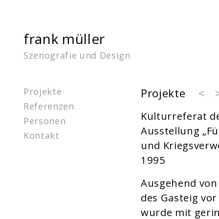
frank müller
Szenografie und Design
Projekte
Projekte
<
Referenzen
Kulturreferat 
Personen
Ausstellung „Fü
Kontakt
und Kriegsverwe
1995
Ausgehend von 
des Gasteig vor
wurde mit gerin