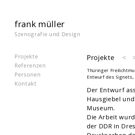
frank müller
Szenografie und Design
Projekte
Projekte
<
Referenzen
Thüringer Freilicht
Personen
Entwurf des Signets,
Kontakt
Der Entwurf ass
Hausgiebel und
Museum.
Die Arbeit wurd
der DDR in Dres