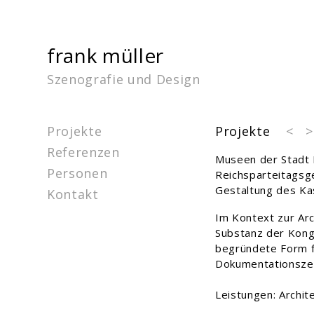
frank müller
Szenografie und Design
Projekte
Projekte
<
>
Referenzen
Museen der Stadt
Personen
Reichsparteitagsg
Gestaltung des Ka
Kontakt
Im Kontext zur Ar
Substanz der Kongr
begründete Form f
Dokumentationszen
Leistungen: Archit